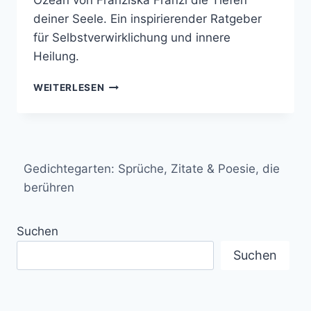
Ozean von Franziska Franzi die Tiefen
deiner Seele. Ein inspirierender Ratgeber
für Selbstverwirklichung und innere
Heilung.
IN
WEITERLESEN
MEINEM
HERZEN
WOHNT
EIN
OZEAN
Gedichtegarten: Sprüche, Zitate & Poesie, die
–
EINE
berühren
REISE
ZUR
Suchen
SELBSTENTDECKUNG
UND
Suchen
INNEREN
HEILUNG