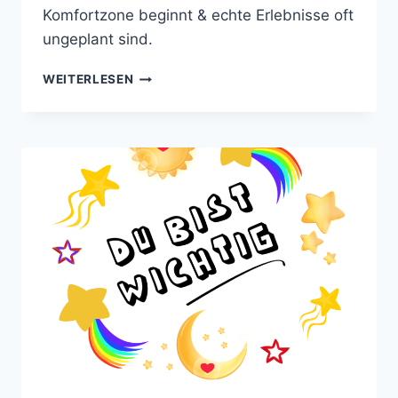
Komfortzone beginnt & echte Erlebnisse oft
ungeplant sind.
„ABENTEUER
WEITERLESEN
BEGINNEN,
WO
PLÄNE
ENDEN.“
–
WARUM
DAS
LEBEN
AUSSERHALB D
ER K
OMFORTZONE B
EGINNT