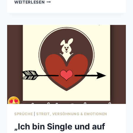
„WENN
WEITERLESEN
DICH
DIE
LÄSTERZUNGE
STICHT…“
–
GOTTFRIED
AUGUST
BÜRGER
ÜBER
KRITIK
UND
SELBSTBEWUSSTSEIN
SPRÜCHE
|
STREIT, VERSÖHNUNG & EMOTIONEN
„Ich bin Single und auf