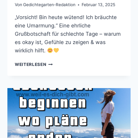
Von
Gedichtegarten-Redaktion
Februar 13, 2025
„Vorsicht! Bin heute wütend! Ich bräuchte
eine Umarmung.“ Eine ehrliche
Grußbotschaft für schlechte Tage – warum
es okay ist, Gefühle zu zeigen & was
wirklich hilft.
„VORSICHT!
WEITERLESEN
BIN
HEUTE
WÜTEND!
ICH
BRÄUCHTE
EINE
UMARMUNG.“
–
EINE
EHRLICHE
GRUSSBOTSCHAFT F