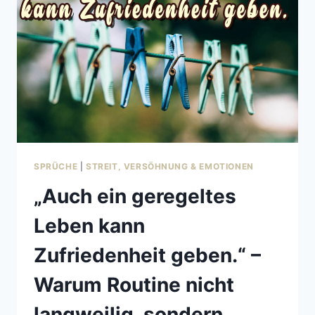
AUFREGEN.“
–
WARUM
GELASSENHEIT
OFT
DIE
BESSERE
WAHL
IST
SPRÜCHE
|
STREIT, VERSÖHNUNG & EMOTIONEN
„Auch ein geregeltes
Leben kann
Zufriedenheit geben.“ –
Warum Routine nicht
langweilig, sondern