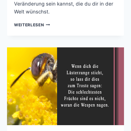
Veränderung sein kannst, die du dir in der
Welt wünschst.
„ES
WEITERLESEN
GIBT
AUF
DIESER
WELT
GUTE
MENSCHEN.
WENN
DU
KEINEN
FINDEN
KANNST,
SEI
EINER!“
–
WARUM
FREUNDLICHKEIT
DIE