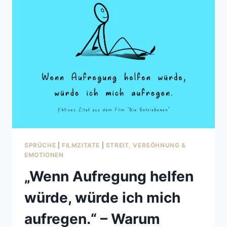
DER
SUCHE
NACH
DEM
PASSENDEN
GEGENSTÜCK.“
–
EIN
SPRUCH,
DER
HERZEN
(UND
LIKES)
EROBERT!
SPRÜCHE
|
FILMZITATE
|
STREIT, VERSÖHNUNG &
EMOTIONEN
„Wenn Aufregung helfen
würde, würde ich mich
aufregen.“ – Warum