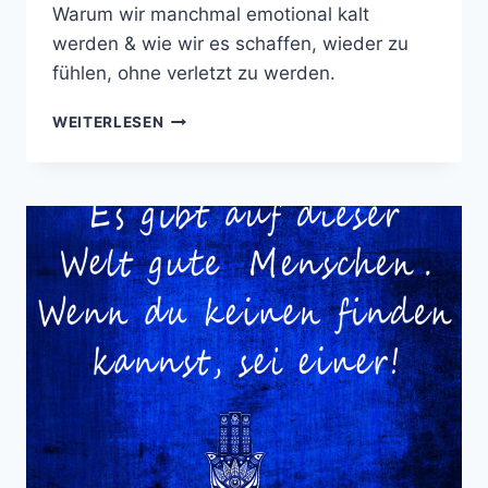
Warum wir manchmal emotional kalt
werden & wie wir es schaffen, wieder zu
fühlen, ohne verletzt zu werden.
UND
WEITERLESEN
IRGENDWANN
STUMPFT
MAN
AB…
–
WENN
GEFÜHLE
LEISER
WERDEN