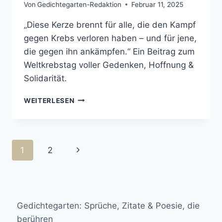
Von
Gedichtegarten-Redaktion
Februar 11, 2025
„Diese Kerze brennt für alle, die den Kampf
gegen Krebs verloren haben – und für jene,
die gegen ihn ankämpfen.“ Ein Beitrag zum
Weltkrebstag voller Gedenken, Hoffnung &
Solidarität.
WELTKREBSTAG:
WEITERLESEN
DIESE
KERZE
BRENNT
FÜR
Seitennavigation
Nächste
1
2
ALLE,
DIE
Seite
DEN
KAMPF
GEGEN
KREBS
Gedichtegarten: Sprüche, Zitate & Poesie, die
VERLOREN
berühren