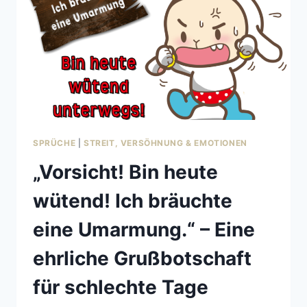
ROUTINE
NICHT
LANGWEILIG,
SONDERN
ERFÜLLEND
SEIN
KANN
SPRÜCHE
|
STREIT, VERSÖHNUNG & EMOTIONEN
„Vorsicht! Bin heute
wütend! Ich bräuchte
eine Umarmung.“ – Eine
ehrliche Grußbotschaft
für schlechte Tage