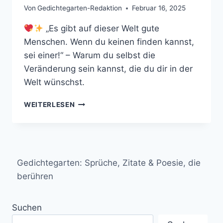
Von
Gedichtegarten-Redaktion
Februar 16, 2025
„Es gibt auf dieser Welt gute
Menschen. Wenn du keinen finden kannst,
sei einer!“ – Warum du selbst die
Veränderung sein kannst, die du dir in der
Welt wünschst.
„ES
WEITERLESEN
GIBT
AUF
DIESER
WELT
GUTE
Gedichtegarten: Sprüche, Zitate & Poesie, die
MENSCHEN.
WENN
berühren
DU
KEINEN
Suchen
FINDEN
KANNST,