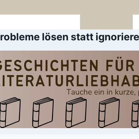
e berühren – Sprüche, Gedichte
Gedichte
Bücher 
Kurzgeschichten
robleme lösen statt ignorier