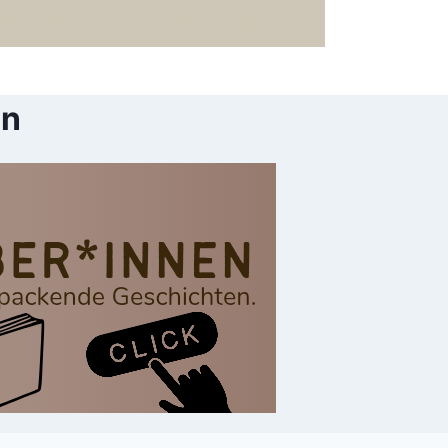
für ein bewussteres Leben
Sprüche
en