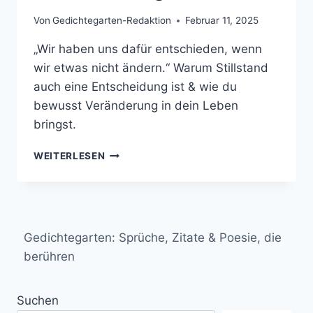
Von
Gedichtegarten-Redaktion
Februar 11, 2025
„Wir haben uns dafür entschieden, wenn
wir etwas nicht ändern.“ Warum Stillstand
auch eine Entscheidung ist & wie du
bewusst Veränderung in dein Leben
bringst.
„WIR
WEITERLESEN
HABEN
UNS
DAFÜR
ENTSCHIEDEN,
WENN
Gedichtegarten: Sprüche, Zitate & Poesie, die
WIR
ETWAS
berühren
NICHT
ÄNDERN.“
Suchen
–