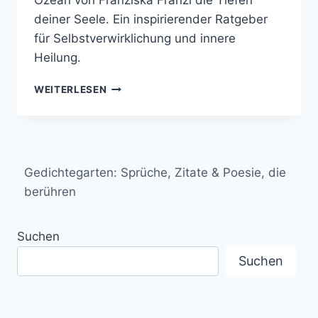
Ozean von Franziska Franzi die Tiefen
deiner Seele. Ein inspirierender Ratgeber
für Selbstverwirklichung und innere
Heilung.
IN
WEITERLESEN
MEINEM
HERZEN
WOHNT
EIN
OZEAN
Gedichtegarten: Sprüche, Zitate & Poesie, die
–
EINE
berühren
REISE
ZUR
Suchen
SELBSTENTDECKUNG
UND
Suchen
INNEREN
HEILUNG