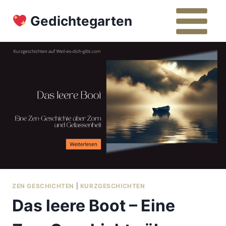
Zum
Gedichtegarten
Inhalt
springen
ZEN GESCHICHTEN
|
KURZGESCHICHTEN
Das leere Boot – Eine