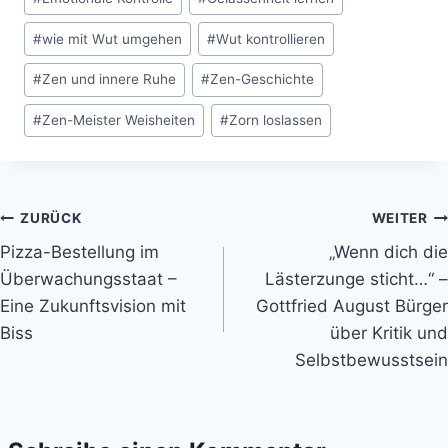
#
wie mit Wut umgehen
#
Wut kontrollieren
#
Zen und innere Ruhe
#
Zen-Geschichte
#
Zen-Meister Weisheiten
#
Zorn loslassen
Beitragsnavigation
ZURÜCK
WEITER
Pizza-Bestellung im
„Wenn dich die
Überwachungsstaat –
Lästerzunge sticht…“ –
Eine Zukunftsvision mit
Gottfried August Bürger
Biss
über Kritik und
Selbstbewusstsein