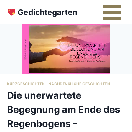
Zum
Gedichtegarten
Inhalt
springen
KURZGESCHICHTEN
|
NACHDENKLICHE GESCHICHTEN
Die unerwartete
Begegnung am Ende des
Regenbogens –