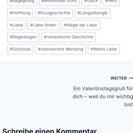
#
Begegnung
#
emotionale Story
#
Glück
#
Herz
#
Hoffnung
#
Kurzgeschichte
#
Langzeitsingle
#
Liebe
#
Liebe finden
#
Magie der Liebe
#
Regenbogen
#
romantische Geschichte
#
Schicksal
#
unerwartete Wendung
#
Wahre Liebe
Beitragsnavigation
WEITER
Ein Valentinstagsgruß für
dich – weil du mir wichtig
bist
Schreibe einen Kommentar