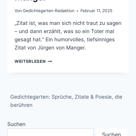
Von
Gedichtegarten-Redaktion
Februar 11, 2025
„Zitat ist, was man sich nicht traut zu sagen
– und dann erzählt, was so ein Toter mal
gesagt hat.“ Ein humorvolles, tiefsinniges
Zitat von Jürgen von Manger.
„ZITAT
WEITERLESEN
IST,
WAS
MAN
SICH
NICHT
Gedichtegarten: Sprüche, Zitate & Poesie, die
TRAUT
ZU
berühren
SAGEN
–
Suchen
UND
DANN
Suchen