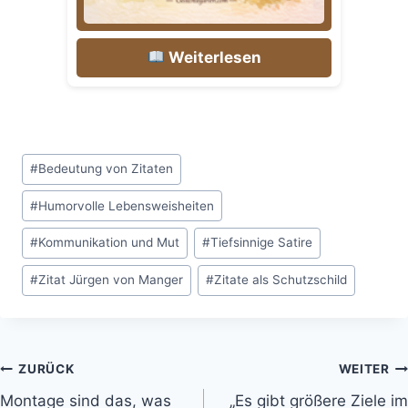
Weiterlesen
Schlagworte:
#
Bedeutung von Zitaten
#
Humorvolle Lebensweisheiten
#
Kommunikation und Mut
#
Tiefsinnige Satire
#
Zitat Jürgen von Manger
#
Zitate als Schutzschild
Beitragsnavigation
ZURÜCK
WEITER
Montage sind das, was
„Es gibt größere Ziele im